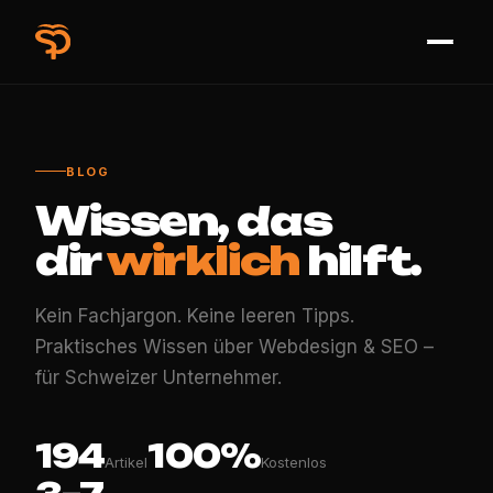
BLOG
Wissen, das
dir
wirklich
hilft.
Kein Fachjargon. Keine leeren Tipps.
Praktisches Wissen über Webdesign & SEO –
für Schweizer Unternehmer.
194
100%
Artikel
Kostenlos