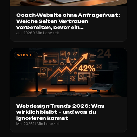
Coach-Website ohne Anfragefrust:
Welche Seiten Vertrauen
vorbereiten, bevor ein
Erstgespräch gebucht wird
Juli 2026
9 Min Lesezeit
WEBSITE
Webdesign-Trends 2026: Was
wirklich bleibt – und was du
ignorieren kannst
Mai 2026
11 Min Lesezeit