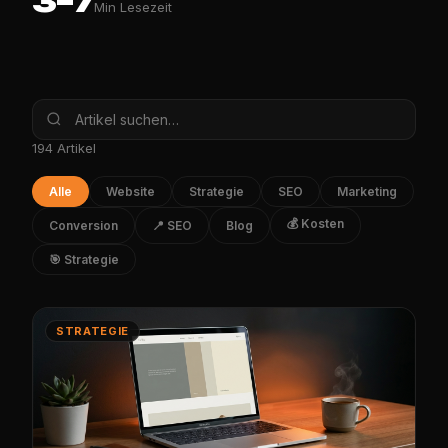
3–7
Min Lesezeit
194 Artikel
Alle
Website
Strategie
SEO
Marketing
💰 Kosten
Conversion
📍 SEO
Blog
🎯 Strategie
STRATEGIE