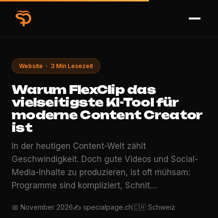
Website · 3 Min Lesezeit
Warum FlexClip das
vielseitigste KI-Tool für
moderne Content Creator
ist
In der heutigen Content-Welt zählt
Geschwindigkeit. Doch gute Videos und Social-
Media-Inhalte zu produzieren, ist oft mühsam:
Programme sind kompliziert, Schnit…
📅 November 2026
✍️ specialpage.ch
🇨🇭 Schweiz