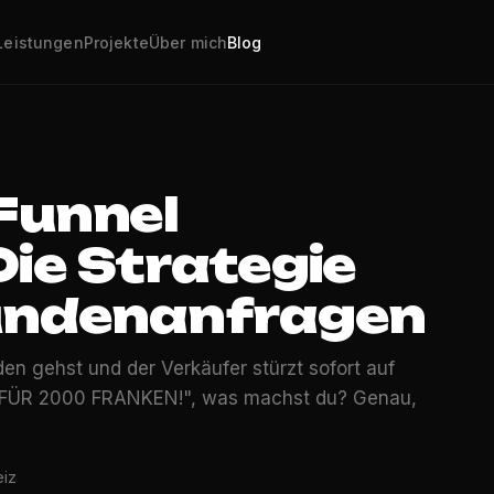
Leistungen
Projekte
Über mich
Blog
Funnel
ie Strategie
undenanfragen
en gehst und der Verkäufer stürzt sofort auf
R FÜR 2000 FRANKEN!", was machst du? Genau,
eiz