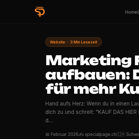
Home
Website · 3 Min Lesezeit
Marketing 
aufbauen: D
für mehr K
Hand aufs Herz: Wenn du in einen Lad
dich zu und schreit: "KAUF DAS HIE
d…
📅 Februar 2026
✍️ specialpage.ch
🇨🇭 Schw