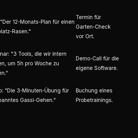
Termin für
 "Der 12-Monats-Plan für einen
Garten-Check
platz-Rasen."
vor Ort.
ar: "3 Tools, die wir intern
Demo-Call für die
en, um 5h pro Woche zu
eigene Software.
en."
o: "Die 3-Minuten-Übung für
Buchung eines
panntes Gassi-Gehen."
Probetrainings.