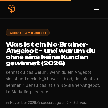
Website · 3 Min Lesezeit
Was ist ein No-Brainer-
Angebot – und warum du
ohne eins keine Kunden
gewinnst (2026)
Kennst du das Gefühl, wenn du ein Angebot
siehst und denkst: „Ich wär ja blöd, das nicht zu
nehmen.“ Genau das ist ein No-Brainer-Angebot.
Im Marketing bedeute…
📅 November 2026
✍️ specialpage.ch
🇨🇭 Schweiz