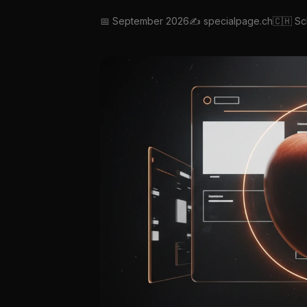
📅 September 2026
✍️ specialpage.ch
🇨🇭 S