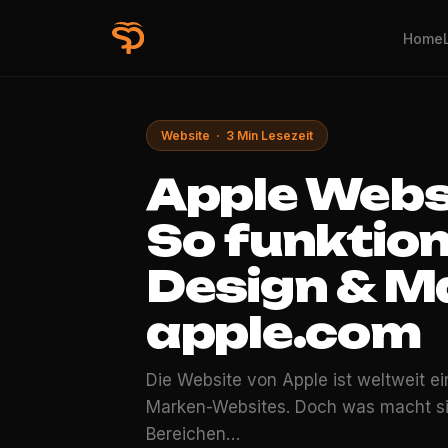
Home
Website · 3 Min Lesezeit
Apple Webs
So funktion
Design & M
apple.com
Die Website von Apple ist weltweit 
Marken-Websites. Doch was macht sie
Bereichen…