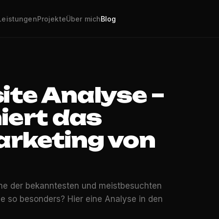
Leistungen
Projekte
Über mich
Blog
ite Analyse –
iert das
arketing von
eine der bekanntesten und meistbesuchten
 so besonders? Hier eine Analyse in den