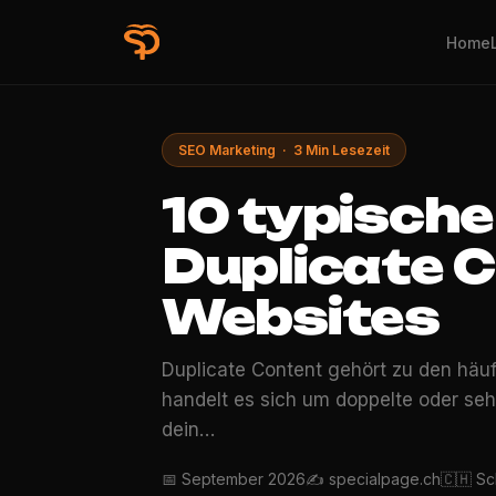
Home
SEO Marketing · 3 Min Lesezeit
10 typische
Duplicate 
Websites
Duplicate Content gehört zu den häu
handelt es sich um doppelte oder sehr
dein…
📅 September 2026
✍️ specialpage.ch
🇨🇭 S