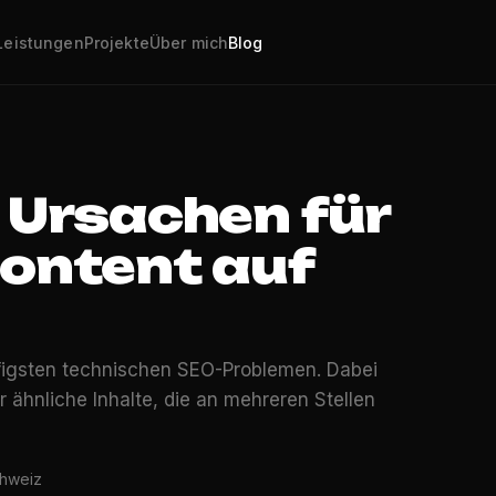
Leistungen
Projekte
Über mich
Blog
 Ursachen für
Content auf
figsten technischen SEO-Problemen. Dabei
 ähnliche Inhalte, die an mehreren Stellen
chweiz