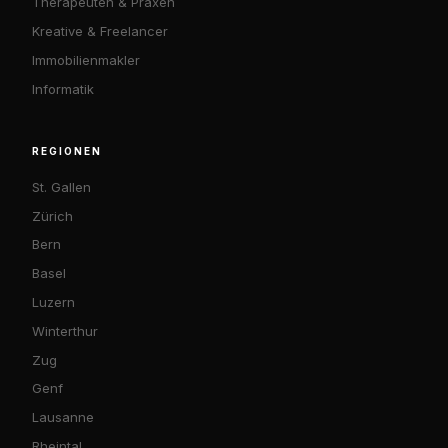
Therapeuten & Praxen
Kreative & Freelancer
Immobilienmakler
Informatik
REGIONEN
St. Gallen
Zürich
Bern
Basel
Luzern
Winterthur
Zug
Genf
Lausanne
Rheintal