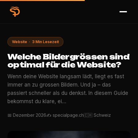
Website · 3 Min Lesezeit
Welche Bildergrössen sind
optimal für die Website?
Wenn deine Website langsam lädt, liegt es fast
immer an zu grossen Bildern. Und ja – das
passiert schneller als du denkst. In diesem Guide
bekommst du klare, ei…
📅 Dezember 2026
✍️ specialpage.ch
🇨🇭 Schweiz