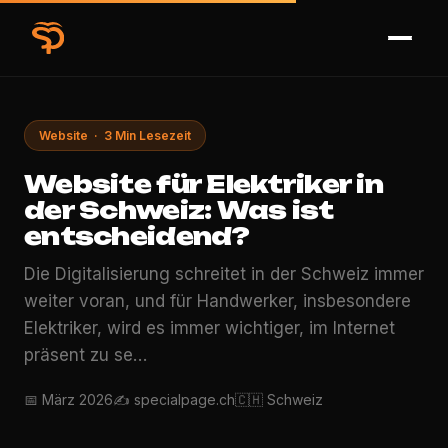
Website · 3 Min Lesezeit
Website für Elektriker in
der Schweiz: Was ist
entscheidend?
Die Digitalisierung schreitet in der Schweiz immer
weiter voran, und für Handwerker, insbesondere
Elektriker, wird es immer wichtiger, im Internet
präsent zu se…
📅 März 2026
✍️ specialpage.ch
🇨🇭 Schweiz