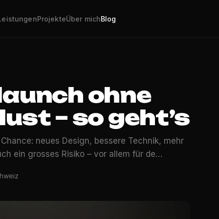
Leistungen
Projekte
Über mich
Blog
launch ohne
ust – so geht’s
e Chance: neues Design, bessere Technik, mehr
uch ein grosses Risiko – vor allem für de…
chweiz