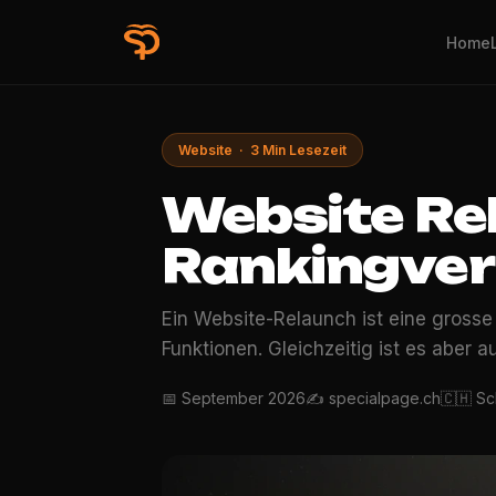
Home
Website · 3 Min Lesezeit
Website Re
Rankingverl
Ein Website-Relaunch ist eine gross
Funktionen. Gleichzeitig ist es aber a
📅 September 2026
✍️ specialpage.ch
🇨🇭 S