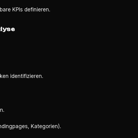
are KPIs definieren.
alyse
n identifizieren.
n.
andingpages, Kategorien).