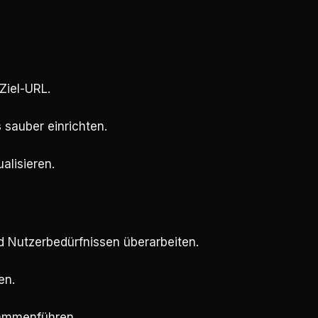
Ziel-URL.
s
sauber einrichten.
alisieren.
d Nutzerbedürfnissen überarbeiten.
en.
sammenführen.