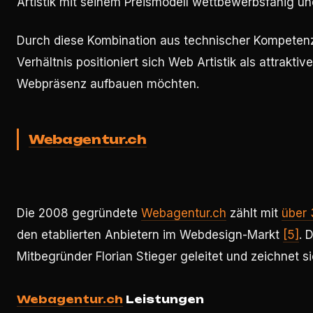
Artistik mit seinem Preismodell wettbewerbsfähig un
Durch diese Kombination aus technischer Kompetenz,
Verhältnis positioniert sich Web Artistik als attrakt
Webpräsenz aufbauen möchten.
Webagentur.ch
Die 2008 gegründete
Webagentur.ch
zählt mit
über 
den etablierten Anbietern im Webdesign-Markt
[5]
. 
Mitbegründer Florian Stieger geleitet und zeichnet s
Webagentur.ch
Leistungen