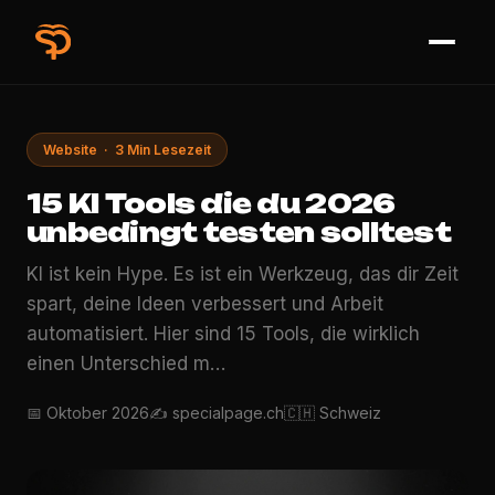
Website · 3 Min Lesezeit
15 KI Tools die du 2026
unbedingt testen solltest
KI ist kein Hype. Es ist ein Werkzeug, das dir Zeit
spart, deine Ideen verbessert und Arbeit
automatisiert. Hier sind 15 Tools, die wirklich
einen Unterschied m…
📅 Oktober 2026
✍️ specialpage.ch
🇨🇭 Schweiz