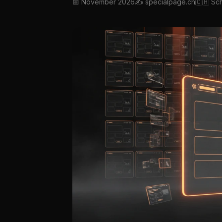
📅 November 2026
✍️ specialpage.ch
🇨🇭 Sc