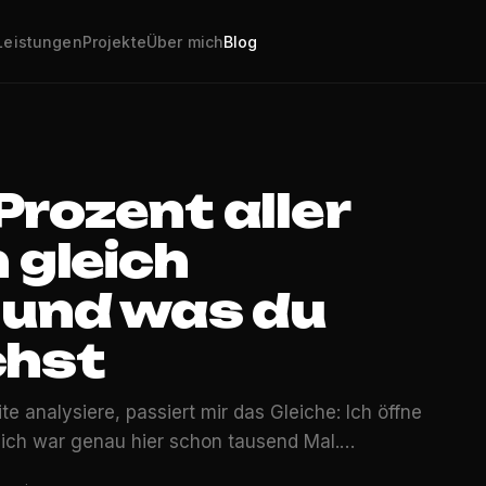
Leistungen
Projekte
Über mich
Blog
rozent aller
 gleich
 und was du
chst
 analysiere, passiert mir das Gleiche: Ich öffne
 ich war genau hier schon tausend Mal.…