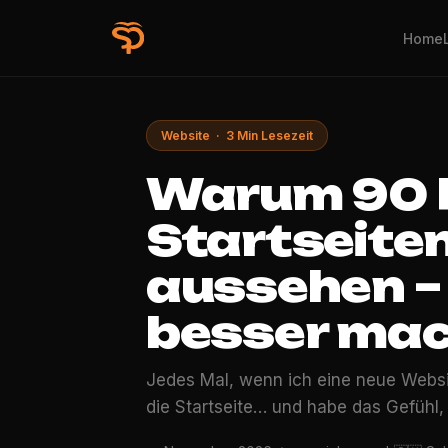
Home
Website · 3 Min Lesezeit
Warum 90 P
Startseiten
aussehen –
besser ma
Jedes Mal, wenn ich eine neue Website
die Startseite… und habe das Gefühl,