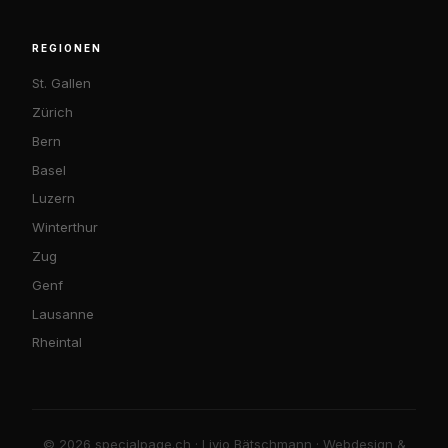
REGIONEN
St. Gallen
Zürich
Bern
Basel
Luzern
Winterthur
Zug
Genf
Lausanne
Rheintal
© 2026 specialpage.ch · Livio Bätschmann · Webdesign &