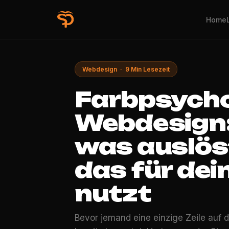
Home
Webdesign · 9 Min Lesezeit
Farbpsycho
Webdesign:
was auslöst
das für dei
nutzt
Bevor jemand eine einzige Zeile auf d