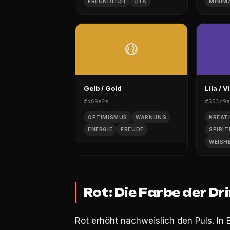
FREUNDLICH
CTA
MINIM
🟡
Gelb / Gold
Lila / V
#d69e2e
#553c9a
OPTIMISMUS
WARNUNG
KREAT
ENERGIE
FREUDE
SPIRIT
WEISH
Rot: Die Farbe der Dr
Rot erhöht nachweislich den Puls. In