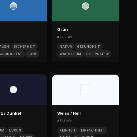
🔵
🟢
Grün
#276749
AUEN
SICHERHEIT
NATUR
GESUNDHEIT
SSIONALITÄT
RUHE
WACHSTUM
OK / POSITIV
⚫
⬜
z / Dunkel
Weiss / Hell
#f7fafc
UM
LUXUS
REINHEIT
EINFACHHEIT