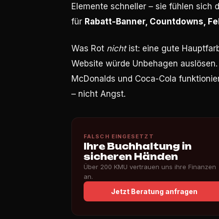
Elemente schneller – sie fühlen sich 
für
Rabatt-Banner, Countdowns, Fe
Was Rot
nicht
ist: eine gute Hauptfarb
Website würde Unbehagen auslösen. E
McDonalds und Coca-Cola funktioniert
– nicht Angst.
FALSCH EINGESETZT
Ihre Buchhaltung in
sicheren Händen
Über 200 KMU vertrauen uns ihre Finanzen
an.
Jetzt Beratung anfragen