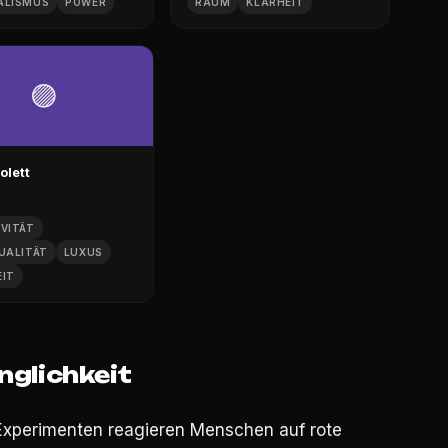
ALISMUS
POWER
RAUM
KLARHEIT
🟣
iolett
IVITÄT
UALITÄT
LUXUS
EIT
inglichkeit
 Experimenten reagieren Menschen auf rote