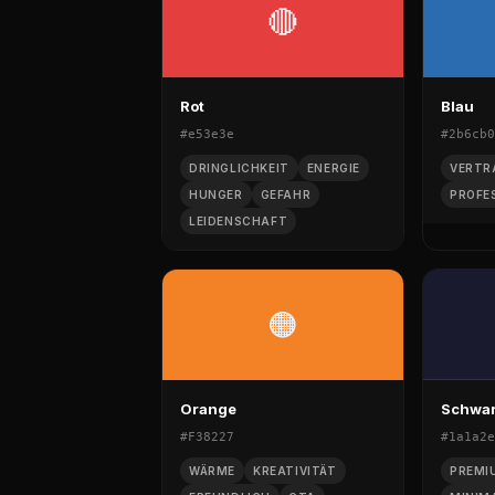
🔴
Rot
Blau
#e53e3e
#2b6cb0
DRINGLICHKEIT
ENERGIE
VERTR
HUNGER
GEFAHR
PROFE
LEIDENSCHAFT
🟠
Orange
Schwar
#F38227
#1a1a2e
WÄRME
KREATIVITÄT
PREMI