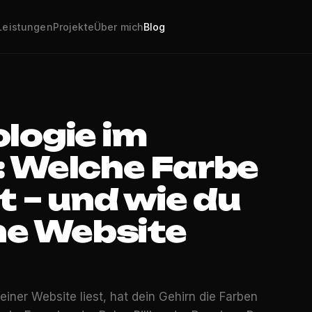
Leistungen
Projekte
Über mich
Blog
logie im
 Welche Farbe
 – und wie du
ne Website
einer Website liest, hat dein Gehirn die Farben