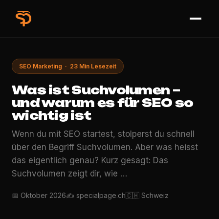
SEO Marketing · 23 Min Lesezeit
Was ist Suchvolumen –
und warum es für SEO so
wichtig ist
Wenn du mit SEO startest, stolperst du schnell
über den Begriff Suchvolumen. Aber was heisst
das eigentlich genau? Kurz gesagt: Das
Suchvolumen zeigt dir, wie …
📅 Oktober 2026
✍️ specialpage.ch
🇨🇭 Schweiz