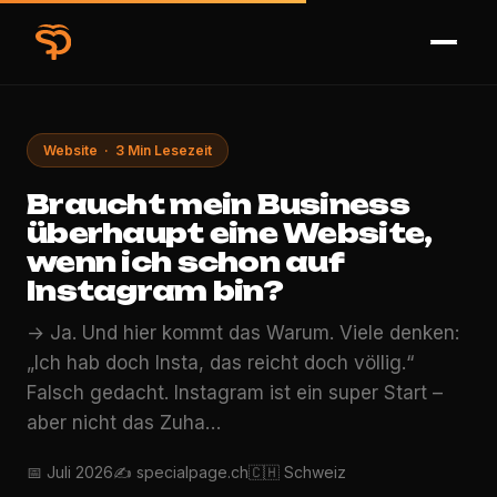
Website · 3 Min Lesezeit
Braucht mein Business
überhaupt eine Website,
wenn ich schon auf
Instagram bin?
→ Ja. Und hier kommt das Warum. Viele denken:
„Ich hab doch Insta, das reicht doch völlig.“
Falsch gedacht. Instagram ist ein super Start –
aber nicht das Zuha…
📅 Juli 2026
✍️ specialpage.ch
🇨🇭 Schweiz