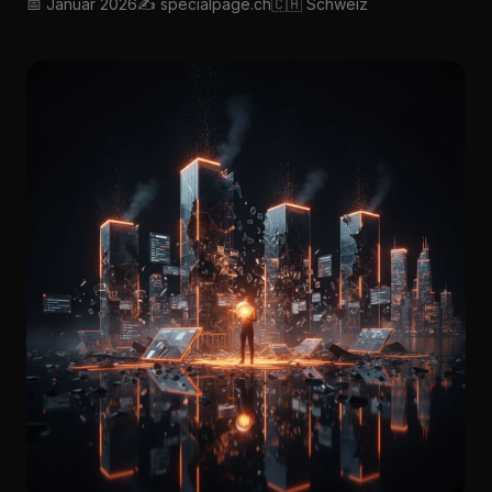
📅 Januar 2026
✍️ specialpage.ch
🇨🇭 Schweiz