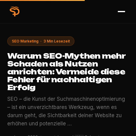
SEO Marketing · 3 Min Lesezeit
Warum SEO-Mythen mehr
Schaden als Nutzen
anrichten: Vermeide diese
Fehler für nachhaltigen
Erfolg
SEO – die Kunst der Suchmaschinenoptimierung
– ist ein unverzichtbares Werkzeug, wenn es
darum geht, die Sichtbarkeit deiner Website zu
erhöhen und potenzielle …