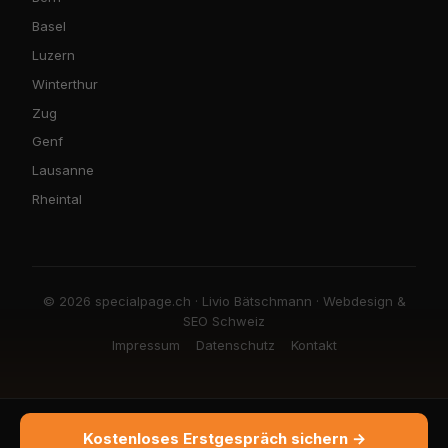
Basel
Luzern
Winterthur
Zug
Genf
Lausanne
Rheintal
© 2026 specialpage.ch · Livio Bätschmann · Webdesign &
SEO Schweiz
Impressum
Datenschutz
Kontakt
Kostenloses Erstgespräch sichern →