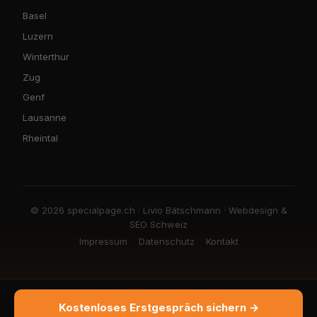
Basel
Luzern
Winterthur
Zug
Genf
Lausanne
Rheintal
© 2026 specialpage.ch · Livio Bätschmann · Webdesign &
SEO Schweiz
Impressum
Datenschutz
Kontakt
Kostenloses Erstgespräch sichern →