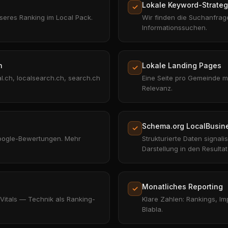
Lokale Keyword-Strateg
✓
sseres Ranking im Local Pack.
Wir finden die Suchanfrage
Informationssuchen.
n
Lokale Landing Pages
✓
al.ch, localsearch.ch, search.ch
Eine Seite pro Gemeinde mi
Relevanz.
Schema.org LocalBusin
✓
oogle-Bewertungen. Mehr
Strukturierte Daten signal
Darstellung in den Resultat
Monatliches Reporting
✓
Vitals — Technik als Ranking-
Klare Zahlen: Rankings, Im
Blabla.