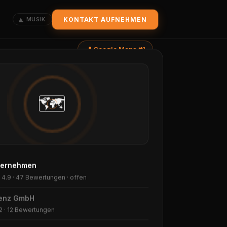
KONTAKT AUFNEHMEN
MUSIK
📍 Google Maps #1
🗺️
ternehmen
★
4.9 · 47 Bewertungen · offen
renz GmbH
2 · 12 Bewertungen