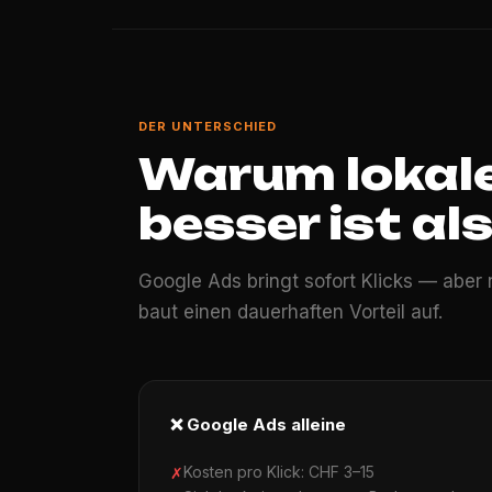
DER UNTERSCHIED
Warum lokal
besser ist al
Google Ads bringt sofort Klicks — aber 
baut einen dauerhaften Vorteil auf.
❌ Google Ads alleine
Kosten pro Klick: CHF 3–15