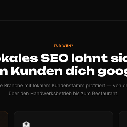
FÜR WEN?
kales SEO lohnt si
n Kunden dich goog
de Branche mit lokalem Kundenstamm profitiert — von de
über den Handwerksbetrieb bis zum Restaurant.
🏥