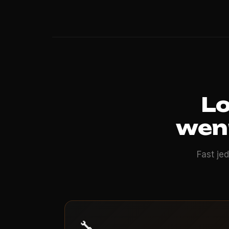
Lo
wen
Fast je
🔧