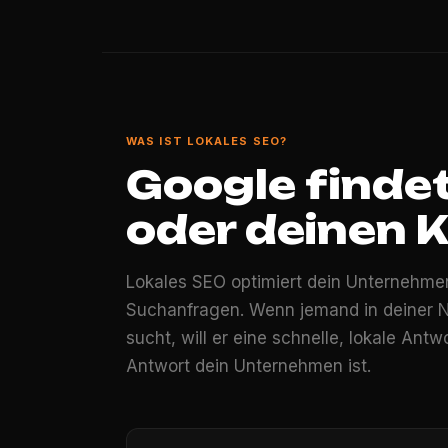
WAS IST LOKALES SEO?
Google finde
oder deinen 
Lokales SEO optimiert dein Unternehme
Suchanfragen. Wenn jemand in deiner N
sucht, will er eine schnelle, lokale Antw
Antwort dein Unternehmen ist.