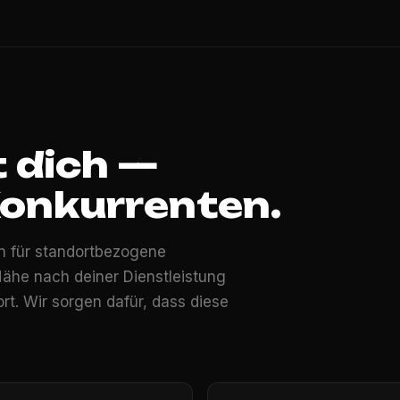
t dich —
Konkurrenten.
n für standortbezogene
ähe nach deiner Dienstleistung
ort. Wir sorgen dafür, dass diese