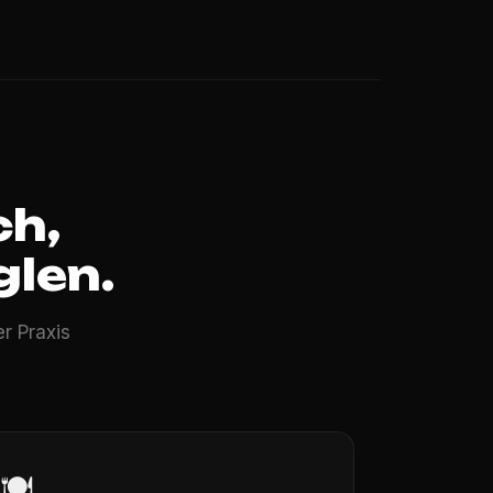
ch,
len.
r Praxis
🍽️