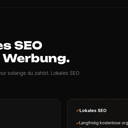
es SEO
s Werbung.
nur solange du zahlst. Lokales SEO
✓
Lokales SEO
Langfristig kostenlose or