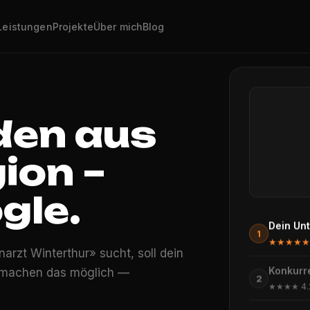
Leistungen
Projekte
Über mich
Blog
den aus
ion –
gle.
Dein Un
1
★★★★
rzt Winterthur» sucht, soll dein
Konkur
 machen das möglich —
2
★★★★
4.