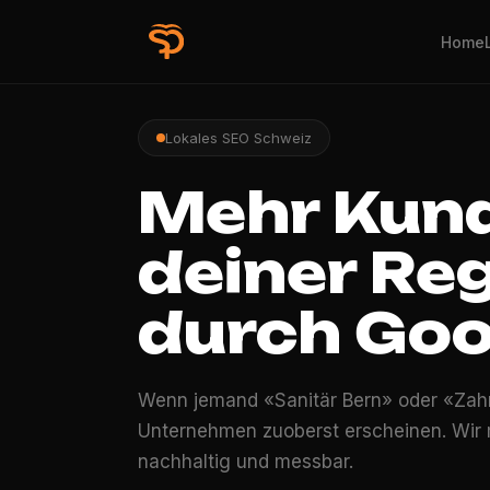
Home
Lokales SEO Schweiz
Mehr Kun
deiner Reg
durch Goo
Wenn jemand «Sanitär Bern» oder «Zahna
Unternehmen zuoberst erscheinen. Wir
nachhaltig und messbar.